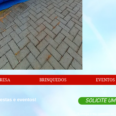
RESA
BRINQUEDOS
EVENTOS
estas e eventos!
SOLICITE U
"Entrega o teu caminho ao Se