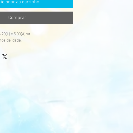
icionar ao carrinho
Comprar
,20(L) x 5,00(A)mt.
nos de idade.