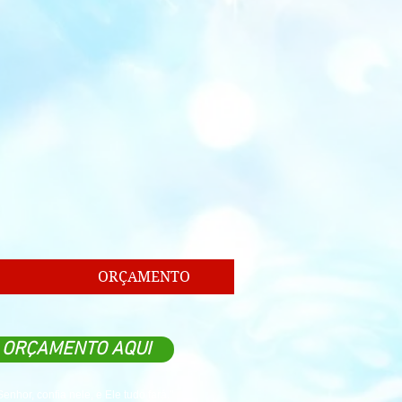
ORÇAMENTO
M ORÇAMENTO AQUI
nhor, confia nele, e Ele tudo fará."