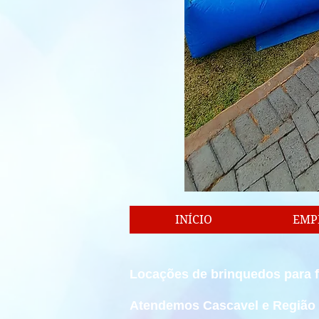
INÍCIO
EMP
Locações de brinquedos para f
Atendemos Cascavel e Região