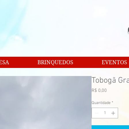
ESA
BRINQUEDOS
EVENTOS
Tobogã Gr
Preço
R$ 0,00
Quantidade
*